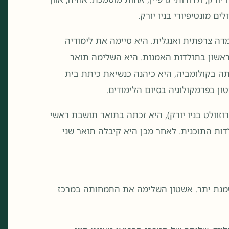
ם מונטיפיורי בניו יורק.
מדה צרפתית ואנגלית. היא סיימה את לימודיה
ניברסיטת קולומביה בשנת 1991 עם תואר ראשון בתולדות האמנות. היא השלימה תואר
לת רופאים ומנתחים קולומביה בשנת 2000. בהיותה בקולומביה, היא כיהנה כנשיאת כיתת בית
 בפרמקולוגיה בסיום הלימודים.
וזוולט בניו יורק), היא זכתה בתואר תושבת ראשי
ות התוכנית. לאחר מכן היא קיבלה תואר שני
השמנת יתר. אשטון השלימה את התמחותה במרכז