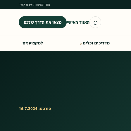
אודות
נגישות
יצירת קשר
⌕
האזור האישי
מצאו את הדרך שלכם
פתיחת חיפוש
⌄
מדריכים וכלים
למקצוענים
פורסם: 16.7.2024