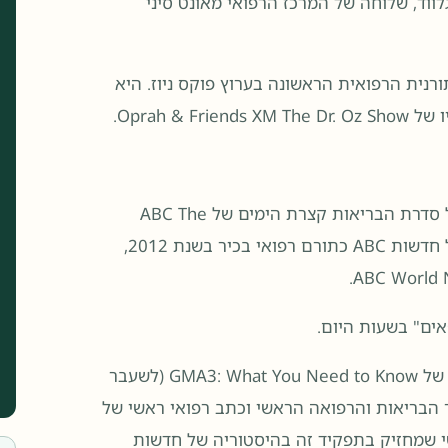
וד, שלוחה של המרכז הרפואי מאונט סיני
ריירת הטלוויזיה שלה בשנת 2006 בתור התורנית הרפואית הראשונה בערוץ פוקס ניוז. היא
לאחר שעזבה את CBS, היא עברה להיות המומחית הרפואית של סדרת הבריאות קצרת הימים של ABC The
Revolution בשנת 2012, ולאחר מכן עברה ליחידה הרפואית של חדשות ABC כתורם רפואי בכיר בשנת 2012,
החל ממארס 2020, היא הייתה מארחת משותפת במהלך הצגות של GMA3: What You Need to Know (לשעבר
. אשטון משמש גם כעורך הבריאות והרפואה הראשי וכתב רפואי ראשי של
G. היא רק הרופא השלישי שמחזיק בתפקיד זה בהיסטוריה של חדשות