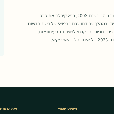
בשנת 2007, אשטון הוכרה כאשת הישג על ידי הצופים של צפון ניו ג'רזי. בשנת 2008, היא קיבלה את פרס
Octoberw למודעות לסרטן השד. במהלך עבודתו ככתב רפואי של רשת חדשות
קאי.
למצוא טיפול
למצוא איש