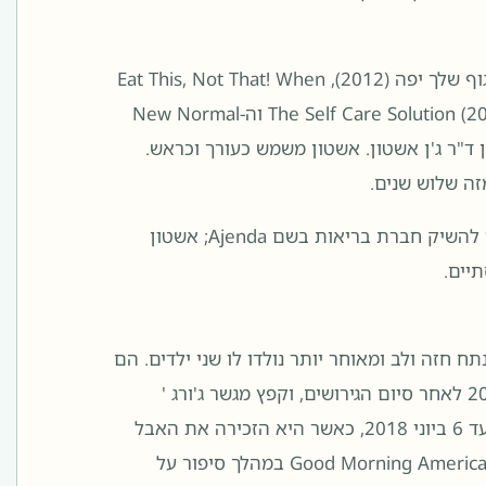
אשטון היא המחברת של The Body Scoop for Girls (2009), הגוף שלך יפה (2012), Eat This, Not That! When
You're Expecting (2016), החיים לאחר התאבדות (2019), The Self Care Solution (2019) וה-New Normal
 של מגזין ד"ר ג'ן אשטון. אשטון משמש כעורך וכראש.
באפריל 2024, אשטון הודיעה שהיא עוזבת את חדשות ABC כדי להשיק חברת בריאות בשם Ajenda; אשטון
וניור, מנתח חזה ולב ומאוחר יותר נולדו לו שני ילדים. הם
התגרשו בינואר 2017. רוברט אשטון התאבד ב-11 בפברואר 2017 לאחר סיום הגירושים, וקפץ מגשר ג'ורג '
וושינגטון אל נהר ההדסון למטה. אשטון לא הזכירה את הסיפור עד 6 ביוני 2018, כאשר היא הזכירה את האבל
שלה ושל משפחתה עליו בראיון עם עמיתו ג'ורג' סטפנופולוס ב- Good Morning America במהלך סיפור על