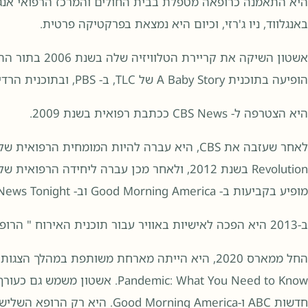
היא התאמנה כרופאה מטפלת בבית החולים והמרכז הרפואי אנגלו
באנגלווד, ניו ג'רזי, וכיום היא נמצאת בפרקטיקה פרטית.
אשטון השיקה את ק
הופיעה בתוכנית A Baby Story של TLC, ב- PBS, ובתוכנית הרדיו של Oprah & Friends XM The Dr. Oz Show.
היא הצטרפה ל- CBS News ככתבת רפואית בשנת 2009.
מופיע בקביעות ב- Good Morning America וב- ABC World News Tonight.
ב-2013 היא הפכה לאישיות באוויר עבור תוכנית האירוח " הרופאים" בשעות היום.
Pandemic: What You Need to Know
חדשות ABC ו-ood Morning America