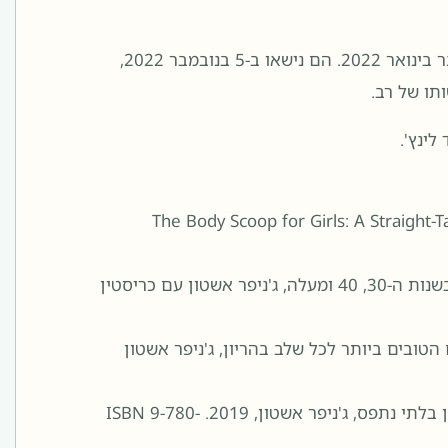
אשטון התארס ליו"ר בוסטון רד סוקס ולמפיק הטלוויזיה טום ורנר בינואר 2022. הם נישאו ב-5 בנובמבר 2022,
תו של רב.
לינץ'.
The Body Scoop for Girls: A Straight-T
הגוף שלך יפה: סודות עוצרים בשעון להישאר בריא, חזק וסקסי בשנות ה-30, 40 ומעלה, ג'ניפר אשטון עם כריסטין
ובים ביותר לכל שלב בהריון, ג'ניפר אשטון
החיים לאחר התאבדות: למצוא אומץ, נחמה וקהילה לאחר אובדן בלתי נתפס, ג'ניפר אשטון, 2019. ISBN 9-780-