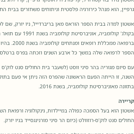
גרפיין, הוא מנהל כירורגיה פלסטית וניתוחים משחזרים בבית החולי
אשטון למדה בבית הספר הוראס מאן בריברדייל, ניו יורק, שם ל
בקולג' קולומביה, או
ברפואה ממכל
הספר לרפואה שלה במשך כל ארבע השנים וזכתה בפרס ברטלסטון
עם סיום מגוריה בהר סיני ווסט (לשעבר בית החולים סנט לוק'ס ר
השנה, זו הייתה הפעם הראשונה שהפרס הזה ניתן אי פעם בתולד
בתזונה מאוניברסיטת קולומביה, בשנת 2016.
קריירה
אשטון הוא בעל הסמכה כפולה במיילדות, גינקולוגיה ורפואת 
החולים סנט לוק'ס-רוזוולט (כיום הר סיני מורנינגסייד בניו יורק.