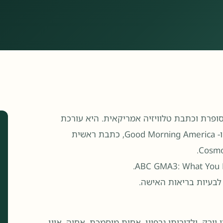
נולדה ב-23 באפריל 1969) היא רופאה, סופרת וכתבת טלוויזיה אמריקאית. היא עורכת
בריאות ורפואה ראשית וכתבת רפואית ראשית של חדשות ABC ו- Good Morning America, כתבת ראשית
לבעיות בריאות האישה.
ו יורק, ולדורותי גרפיין, אחות מוסמכת. אחיה, אוון