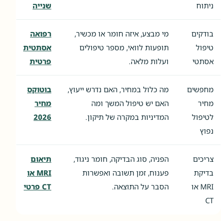
ניתוח
שנייה
בודקים
מי מבצע, איזה חומר או מכשיר,
רפואה
טיפול
תופעות לוואי, מספר טיפולים
אסתטית
אסתטי
ועלות מלאה.
פרטית
מחפשים
מה כלול במחיר, האם נדרש ייעוץ,
בוטוקס
מחיר
האם יש טיפול המשך ומה
מחיר
לטיפול
המדיניות במקרה של תיקון.
2026
נפוץ
צריכים
הפניה, סוג הבדיקה, חומר ניגוד,
תיאום
בדיקת
פענוח, זמן תשובה ואפשרות
MRI או
MRI או
הסבר על התוצאה.
CT פרטי
CT