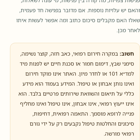
פגישות צפויות, מה קורה בין פגישות, מי עונה לשאלות,
והאם יש עלויות נוספות. אם מדובר בפגישה חד פעמית,
שאלו האם מקבלים סיכום כתוב ומה אפשר לעשות איתו
לאחר מכן.
חשוב:
במקרה חירום רפואי, כאב חזה, קוצר נשימה,
סימני שבץ, דימום חמור או סכנת חיים יש לפנות מיד
למד״א 101 או לחדר מיון. האתר אינו מוקד חירום
ואינו נותן אבחון או טיפול. המידע בעמוד הוא מידע
כללי על תיאום והשוואת שירותים פרטיים בלבד. הוא
אינו ייעוץ רפואי, אינו אבחון, אינו טיפול ואינו מחליף
פנייה לרופא מוסמך. התאמה רפואית, דחיפות,
סיכונים והחלטות טיפול נקבעים רק על ידי גורם
רפואי מורשה.