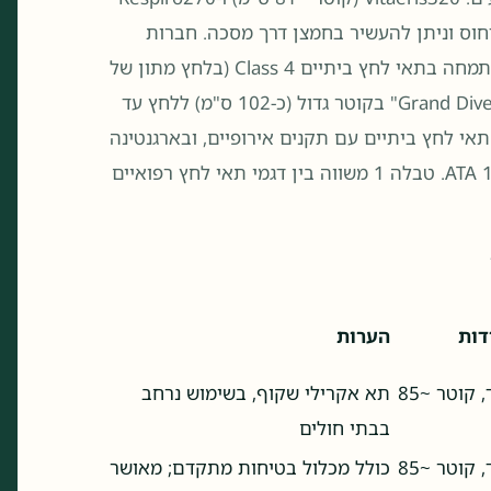
וס וניתן להעשיר בחמצן דרך מסכה. חברות
המתמחה בתאי לחץ ביתיים Class 4 (בלחץ מתון של
~1.3 ATA) במחיר נגיש, ו-Summit to Sea המייצרת דגמים כגון "Grand Dive" בקוטר גדול (כ-102 ס"מ) ללחץ עד
אי לחץ ביתיים עם תקנים אירופיים, ובארגנטינה
משווקת תאי לחץ קלים (Revitalair) בלחץ ~1.4 ATA. טבלה 1 משווה בין דגמי תאי לחץ רפואיים
דות
הערות
מטופל יחיד, קוטר ~85
תא אקרילי שקוף, בשימוש נרחב
בבתי חולים
מטופל יחיד, קוטר ~85
כולל מכלול בטיחות מתקדם; מאושר