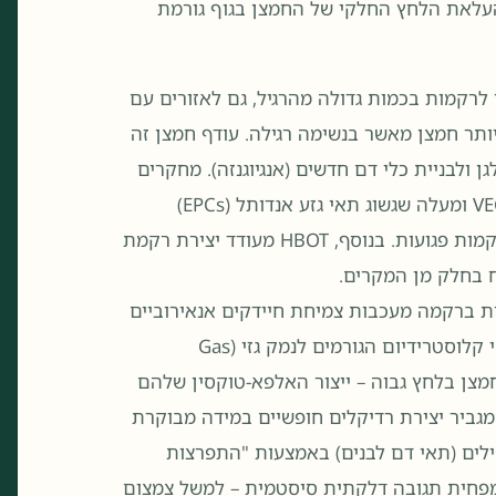
 על לחץ טיפולי של ~2-3 אטמוספירות עם FiO₂≈100%. העלאת הלחץ החלקי של החמצן בגוף גורמת
לרקמות בכמות גדולה מהרגיל, גם לאזורים עם
ימת דם לקויה. כתוצאה מכך התאים מקבלים עד פי-10 יותר חמצן מאשר בנשימה רגילה. עודף חמצן זה
ן ולבניית כלי דם חדשים (אנגיוגנזה). מחקרים
הראו שטיפול היפרברי מגביר שחרור פקטורי גדילה כמו VEGF ומעלה שגשוג תאי גזע אנדותל (EPCs)
מחלימי-רקמה מתוך מח העצם, וכך מזרז יצירת כלי דם ברקמות פגועות. בנוסף, HBOT מעודד יצירת רקמת
ח בחלק מן המקרים.
ת ברקמה מעכבות צמיחת חיידקים אנאירוביים
ומסייעות למערכת החיסון להילחם בזיהום. לדוגמה, חיידקי קלוסטרידיום הגורמים לנמק גזי (Gas
ות חמצן בלחץ גבוה – ייצור האלפא-טוקסין שלהם
. חמצן בלחץ גם מגביר יצירת רדיקלים חופשיים במידה מבוקרת
ילים (תאי דם לבנים) באמצעות "התפרצות
 מפחית תגובה דלקתית סיסטמית – למשל צמצום