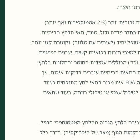
טי היצרן.
כפי שניתן לראות, תאי הלחץ הרפואיים הקשיחים פועלים בלחצים גבוהים יותר (2-3 אטמוספירות ואף יותר)
בחדר פלדה גדול. מנגד, תאי הלחץ הביתיים
תונים סביב 1.3-1.5 ATA (, מיועדים למטופל יחיד (לעיתים עם מלווה), וקוטרם קטן יותר.
 למצבי חירום רפואיים קשים. יצרנים רפואיים
מקפידים על תקני בטיחות מחמירים (ASME PVHO, CE Medical וכד') הכוללים עמידות החומר והחלונות בלחץ,
 התאים הביתיים עוברים בדיקות איכות, אך
אינם עומדים בכל התקנים הרפואיים הגבוהים – למשל בארה"ב ה-FDA אינו מכיר בתאי לחץ מתנפחים כציוד
לטיפול עצמי או טיפולי רווחה, בעוד שתאים
ת חמצן טהור בסביבה בלחץ הגבוה מהלחץ האטמוספרי הרגיל.
קמות הגוף (מצב של היפרוקסיה). בדרך כלל