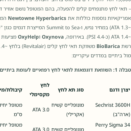
– תאי לחץ מתנפחים קלים להפעלה, בהם המטופל נושם אוויר דח
אמריקאיות נוספות כוללות את
Newtowne Hyperbarics
~1.4 ATA (כ-4.4 PSI). באירופה,
Oxynova
ו
OxyHelp
מציעות ת
רשת
BioBarica
מול ביתיים במדדים עיקריים:
טבלה 1: השוואת דוגמאות לתאי לחץ רפואיים לעומת ביתיים
לחץ
יצרן ודגם
סוג תא לחץ
קיבולת/מי
מקסימלי
Sechrist 3600H
מונופלייס קשיח
3.0 ATA
(ארה"ב)
(אקרילי)
ס"מ
Perry Sigma 34
מונופלייס קשיח
3.0 ATA