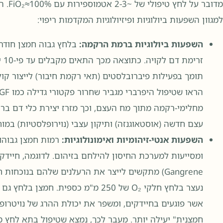
מדובר
למגוון השפעות ביולוגיות ופיזיולוגיות המקדמות ריפוי:
השפעות ביולוגיות ברמת הרקמה:
בלחץ גבוה חמצן חודר 
זר
תומך בפעילות פיברובלסטים (תאי רקמת חיבור) לייצור קולג
עצם חדשה (אוסטאוגנזה) ותיקון עצבי (נוירופלסטיות) במו
השפעות אנטי-זיהומיות ואימונולוגיות:
רמות חמצן גבוהו
Gangrene) מתקשים לייצר את הרעלנים שלהם בנוכח
נעצר בלחץ חלקי O₂ של 250 מ"מ כספית
אשר פוגעים בחיידקים, ומשפר את יכולת ההרג של נויטרופ
חמצנית" יעילה יותר. מעבר לכך, נמצא שטיפול בתא לחץ