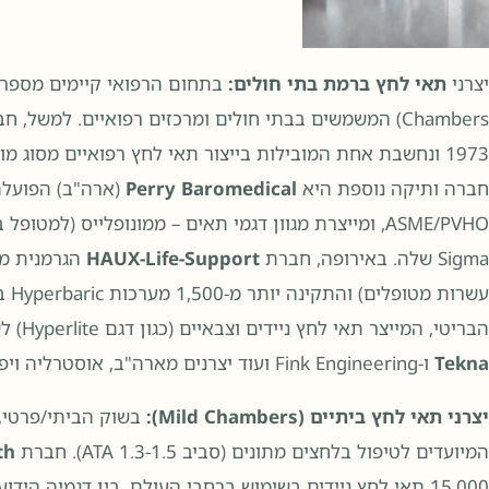
יצרני
תאי לחץ ברמת בתי חולים:
Chambers) המשמשים בבתי חולים ומרכזים רפואיים. למשל, חברת
1973 ונחשבת אחת המובילות בייצור תאי לחץ רפואיים מסוג מ
חברה ותיקה נוספת היא
Perry Baromedical
ASME/PVHO, ומייצרת מגוון דגמי תאים – ממונופלייס (למט
Sigma שלה. באירופה, חברת
HAUX-Life-Support
הגרמנית מת
עשרות מטופלים) והתקינה יותר מ-1,500 מערכות Hyperbaric ברחבי העולם. יצרן בולט נוסף הוא
הבריטי, המייצר תאי לחץ ניידים וצבאיים (כגון דגם Hyperlite) לשימוש בשטח עבור חילוץ ופינוי רפואי מהיר. גם
Tekna
ו-Fink Engineering ועוד יצרנים מארה"ב, אוסטרליה ויפן מוכרים בתחום הרפואי.
יצרני תאי לחץ ביתיים (Mild Chambers):
בשוק הביתי/פרטי, נ
המיועדים לטיפול בלחצים מתונים (סביב 1.3-1.5 ATA). חברת
th