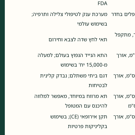
FDA
מטופלים בחדר
מערכת ענק לטיפולי צלילה ותרפיה;
בשימוש עולמי
, מתקפל
תאי לחץ שדה לצבא וחירום
 81 ס"מ, אורך
התא הנייד הנפוץ בעולם; למעלה
מ-15,000 יח' בשימוש
טר ~70 ס"מ, אורך
דגם ביתי משתלם; נבדק קלינית
לבטיחות
טר 102 ס"מ, אורך
תא מרווח במיוחד, מאפשר למלווה
להיכנס עם המטופל
טר ~85 ס"מ, אורך
תקן אירופאי (CE); בשימוש
בקליניקות פרטיות