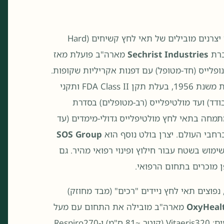
בתחום הרפואי קיימים מספר יצרנים מובילים של תאי לחץ קשיחים (Hard
Sechrist Industries
מארה"ב פועלת מאז
ונופלייס (חד-מטופל) עם דפנות אקריליות שקופות.
(ארה"ב) הפועלת משנת 1956, בעלת תקן FDA Class II ותקני
ופל בודד) ועד מולטיפלייס (רב-מטופלים) בסדרת
מחה בתאי לחץ מולטיפלייס גדולי-מימדים (עד
SOS Group
פוצים תאי לחץ ניידים "רכים" (מבד מחוזק)
OxyHeal
מארה"ב מובילה את התחום עם מעל
15,000 תאי לחץ ניידים בשימוש ברחבי העולם. בין דגמיה הידועים: Vitaeris320 (קוטר ~81 ס"מ) ו-Respiro270